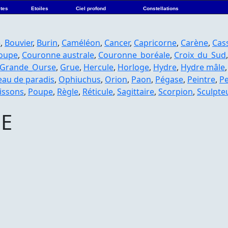
tes
Etoiles
Ciel profond
Constellations
e
,
Bouvier
,
Burin
,
Caméléon
,
Cancer
,
Capricorne
,
Carène
,
Cas
oupe
,
Couronne australe
,
Couronne_boréale
,
Croix_du_Sud
Grande_Ourse
,
Grue
,
Hercule
,
Horloge
,
Hydre
,
Hydre mâle
eau de paradis
,
Ophiuchus
,
Orion
,
Paon
,
Pégase
,
Peintre
,
P
issons
,
Poupe
,
Règle
,
Réticule
,
Sagittaire
,
Scorpion
,
Sculpte
UE