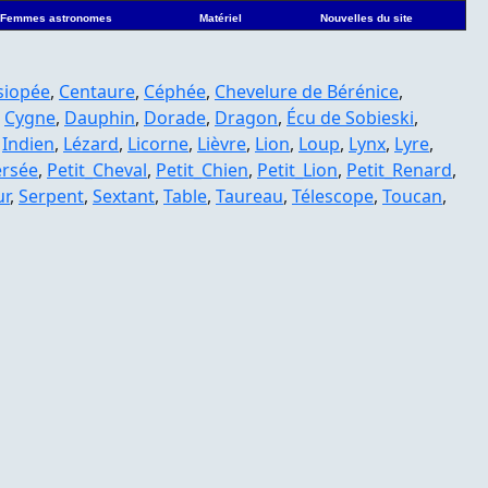
Femmes astronomes
Matériel
Nouvelles du site
siopée
,
Centaure
,
Céphée
,
Chevelure de Bérénice
,
,
Cygne
,
Dauphin
,
Dorade
,
Dragon
,
Écu de Sobieski
,
,
Indien
,
Lézard
,
Licorne
,
Lièvre
,
Lion
,
Loup
,
Lynx
,
Lyre
,
ersée
,
Petit_Cheval
,
Petit_Chien
,
Petit_Lion
,
Petit_Renard
,
ur
,
Serpent
,
Sextant
,
Table
,
Taureau
,
Télescope
,
Toucan
,