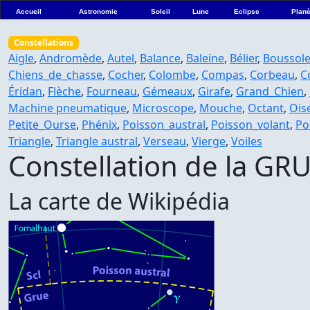
Accueil
Astronomie
Soleil
Lune
Eclipse
Planè
Constellations
Aigle
,
Andromède
,
Autel
,
Balance
,
Baleine
,
Bélier
,
Boussol
Chiens_de_chasse
,
Cocher
,
Colombe
,
Compas
,
Corbeau
,
C
Éridan
,
Flèche
,
Fourneau
,
Gémeaux
,
Girafe
,
Grand_Chien
,
Machine pneumatique
,
Microscope
,
Mouche
,
Octant
,
Ois
Petite_Ourse
,
Phénix
,
Poisson_austral
,
Poisson_volant
,
Po
Triangle
,
Triangle austral
,
Verseau
,
Vierge
,
Voiles
Constellation de la GR
La carte de Wikipédia