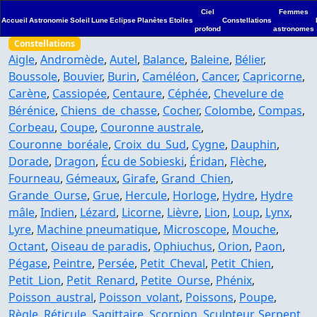
Ciel
Femmes
Accueil
Astronomie
Soleil
Lune
Eclipse
Planètes
Etoiles
Constellations
profond
astronomes
Constellations
Aigle
,
Andromède
,
Autel
,
Balance
,
Baleine
,
Bélier
,
Boussole
,
Bouvier
,
Burin
,
Caméléon
,
Cancer
,
Capricorne
,
Carène
,
Cassiopée
,
Centaure
,
Céphée
,
Chevelure de
Bérénice
,
Chiens_de_chasse
,
Cocher
,
Colombe
,
Compas
,
Corbeau
,
Coupe
,
Couronne australe
,
Couronne_boréale
,
Croix_du_Sud
,
Cygne
,
Dauphin
,
Dorade
,
Dragon
,
Écu de Sobieski
,
Éridan
,
Flèche
,
Fourneau
,
Gémeaux
,
Girafe
,
Grand_Chien
,
Grande_Ourse
,
Grue
,
Hercule
,
Horloge
,
Hydre
,
Hydre
mâle
,
Indien
,
Lézard
,
Licorne
,
Lièvre
,
Lion
,
Loup
,
Lynx
,
Lyre
,
Machine pneumatique
,
Microscope
,
Mouche
,
Octant
,
Oiseau de paradis
,
Ophiuchus
,
Orion
,
Paon
,
Pégase
,
Peintre
,
Persée
,
Petit_Cheval
,
Petit_Chien
,
Petit_Lion
,
Petit_Renard
,
Petite_Ourse
,
Phénix
,
Poisson_austral
,
Poisson_volant
,
Poissons
,
Poupe
,
Règle
,
Réticule
,
Sagittaire
,
Scorpion
,
Sculpteur
,
Serpent
,