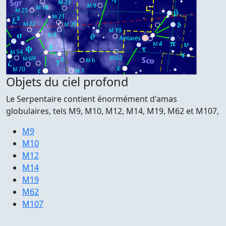
Objets du ciel profond
Le Serpentaire contient énormément d'amas
globulaires, tels M9, M10, M12, M14, M19, M62 et M107,
M9
M10
M12
M14
M19
M62
M107