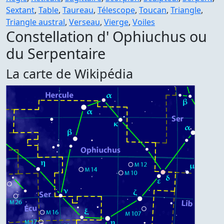
Sextant
,
Table
,
Taureau
,
Télescope
,
Toucan
,
Triangle
,
Triangle austral
,
Verseau
,
Vierge
,
Voiles
Constellation d' Ophiuchus ou
du Serpentaire
La carte de Wikipédia