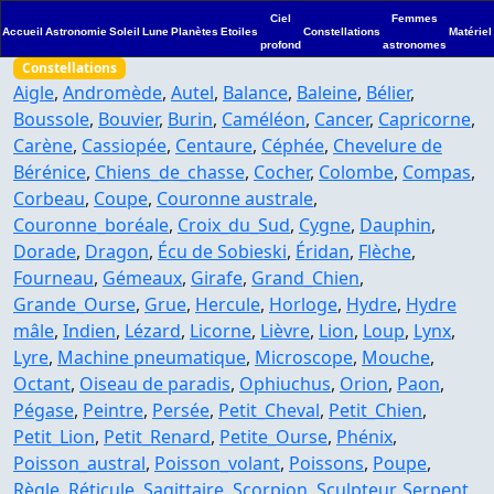
Ciel
Femmes
Accueil
Astronomie
Soleil
Lune
Planètes
Etoiles
Constellations
Matériel
profond
astronomes
Constellations
Aigle
,
Andromède
,
Autel
,
Balance
,
Baleine
,
Bélier
,
Boussole
,
Bouvier
,
Burin
,
Caméléon
,
Cancer
,
Capricorne
,
Carène
,
Cassiopée
,
Centaure
,
Céphée
,
Chevelure de
Bérénice
,
Chiens_de_chasse
,
Cocher
,
Colombe
,
Compas
,
Corbeau
,
Coupe
,
Couronne australe
,
Couronne_boréale
,
Croix_du_Sud
,
Cygne
,
Dauphin
,
Dorade
,
Dragon
,
Écu de Sobieski
,
Éridan
,
Flèche
,
Fourneau
,
Gémeaux
,
Girafe
,
Grand_Chien
,
Grande_Ourse
,
Grue
,
Hercule
,
Horloge
,
Hydre
,
Hydre
mâle
,
Indien
,
Lézard
,
Licorne
,
Lièvre
,
Lion
,
Loup
,
Lynx
,
Lyre
,
Machine pneumatique
,
Microscope
,
Mouche
,
Octant
,
Oiseau de paradis
,
Ophiuchus
,
Orion
,
Paon
,
Pégase
,
Peintre
,
Persée
,
Petit_Cheval
,
Petit_Chien
,
Petit_Lion
,
Petit_Renard
,
Petite_Ourse
,
Phénix
,
Poisson_austral
,
Poisson_volant
,
Poissons
,
Poupe
,
Règle
,
Réticule
,
Sagittaire
,
Scorpion
,
Sculpteur
,
Serpent
,