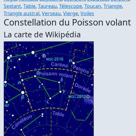
Sextant
,
Table
,
Taureau
,
Télescope
,
Toucan
,
Triangle
,
Triangle austral
,
Verseau
,
Vierge
,
Voiles
Constellation du Poisson volant
La carte de Wikipédia