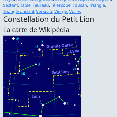
Sextant
,
Table
,
Taureau
,
Télescope
,
Toucan
,
Triangle
,
Triangle austral
,
Verseau
,
Vierge
,
Voiles
Constellation du Petit Lion
La carte de Wikipédia