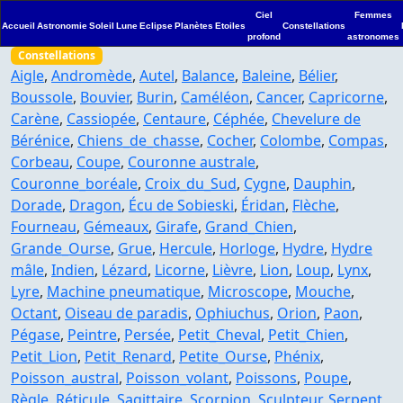
Ciel
Femmes
Accueil
Astronomie
Soleil
Lune
Eclipse
Planètes
Etoiles
Constellations
profond
astronomes
Constellations
Aigle
,
Andromède
,
Autel
,
Balance
,
Baleine
,
Bélier
,
Boussole
,
Bouvier
,
Burin
,
Caméléon
,
Cancer
,
Capricorne
,
Carène
,
Cassiopée
,
Centaure
,
Céphée
,
Chevelure de
Bérénice
,
Chiens_de_chasse
,
Cocher
,
Colombe
,
Compas
,
Corbeau
,
Coupe
,
Couronne australe
,
Couronne_boréale
,
Croix_du_Sud
,
Cygne
,
Dauphin
,
Dorade
,
Dragon
,
Écu de Sobieski
,
Éridan
,
Flèche
,
Fourneau
,
Gémeaux
,
Girafe
,
Grand_Chien
,
Grande_Ourse
,
Grue
,
Hercule
,
Horloge
,
Hydre
,
Hydre
mâle
,
Indien
,
Lézard
,
Licorne
,
Lièvre
,
Lion
,
Loup
,
Lynx
,
Lyre
,
Machine pneumatique
,
Microscope
,
Mouche
,
Octant
,
Oiseau de paradis
,
Ophiuchus
,
Orion
,
Paon
,
Pégase
,
Peintre
,
Persée
,
Petit_Cheval
,
Petit_Chien
,
Petit_Lion
,
Petit_Renard
,
Petite_Ourse
,
Phénix
,
Poisson_austral
,
Poisson_volant
,
Poissons
,
Poupe
,
Règle
,
Réticule
,
Sagittaire
,
Scorpion
,
Sculpteur
,
Serpent
,